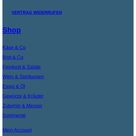
VERTRAG WIDERRUFEN
Shop
Käse & Co
Brot & Co
Feinkost & Salate
Wein & Spirituosen
Essig & Öl
Gewürze & Kräuter
Zubehör & Messer
Sortimente
Mein Account