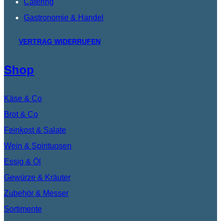
Catering
Gastronomie & Handel
VERTRAG WIDERRUFEN
Shop
Käse & Co
Brot & Co
Feinkost & Salate
Wein & Spirituosen
Essig & Öl
Gewürze & Kräuter
Zubehör & Messer
Sortimente