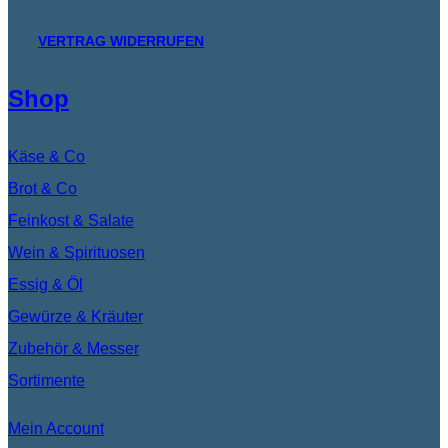
VERTRAG WIDERRUFEN
Shop
Käse & Co
Brot & Co
Feinkost & Salate
Wein & Spirituosen
Essig & Öl
Gewürze & Kräuter
Zubehör & Messer
Sortimente
Mein Account