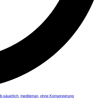
b-säuerlich
,
mediterran
,
ohne Konservierung