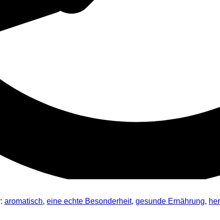
r:
aromatisch
,
eine echte Besonderheit
,
gesunde Ernährung
,
her