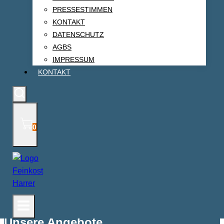
PRESSESTIMMEN
KONTAKT
DATENSCHUTZ
AGBS
IMPRESSUM
KONTAKT
Wolf Dieter Harrer
Maitre de Taste Fromage
Hersbrucker Str.36
90480 Nürnberg
0
Tel.:
0911/524022
Fax: 0911/5216305
Mobil:
0171/3720667
info@harrer-nuernberg.de
Unsere Angebote