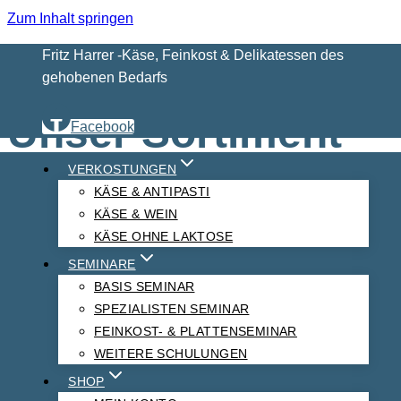
Zum Inhalt springen
Fritz Harrer -Käse, Feinkost & Delikatessen des
Start
Produkte verschlagwortet mit „rahmig“
gehobenen Bedarfs
Unser Sortiment
Facebook
VERKOSTUNGEN
KÄSE & ANTIPASTI
rahmig
KÄSE & WEIN
KÄSE OHNE LAKTOSE
SEMINARE
BASIS SEMINAR
SPEZIALISTEN SEMINAR
FEINKOST- & PLATTENSEMINAR
WEITERE SCHULUNGEN
SHOP