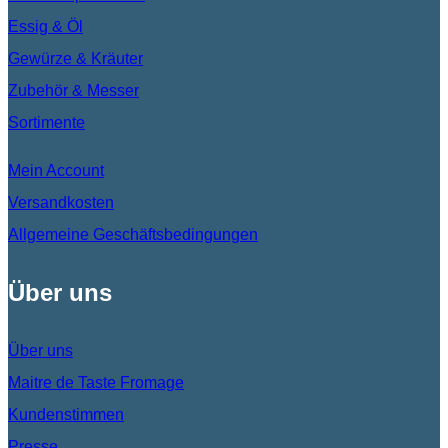
Essig & Öl
Gewürze & Kräuter
Zubehör & Messer
Sortimente
Mein Account
Versandkosten
Allgemeine Geschäftsbedingungen
Über uns
Über uns
Maitre de Taste Fromage
Kundenstimmen
Presse